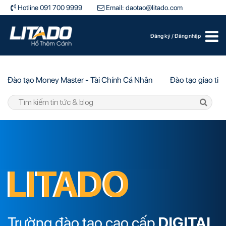
Hotline 091 700 9999
Email: daotao@litado.com
Đăng ký
/
Đăng nhập
Đào tạo Money Master - Tài Chính Cá Nhân
Đào tạo giao tiế
LITADO
Trường đào tạo cao cấp
DIGITAL