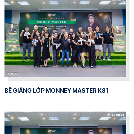
BẾ GIẢNG LỚP MONNEY MASTER K81