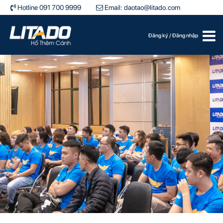
Hotline 091 700 9999
Email: daotao@litado.com
Đăng ký
/
Đăng nhập