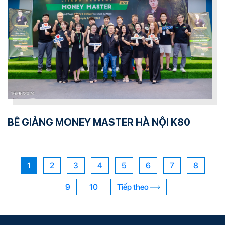
BẾ GIẢNG MONEY MASTER HÀ NỘI K80
1
2
3
4
5
6
7
8
9
10
Tiếp theo